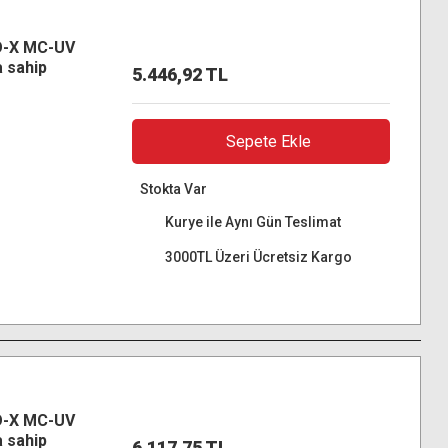
O-X MC-UV
 sahip
5.446,92 TL
D
Sepete Ekle
Stokta Var
Kurye ile Aynı Gün Teslimat
3000TL Üzeri Ücretsiz Kargo
O-X MC-UV
 sahip
6.117,75 TL