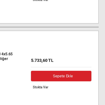
 4x5.65
Diğer
5.733,60 TL
 Optik
Sepete Ekle
Stokta Var