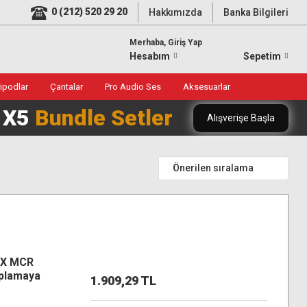
0 (212) 520 29 20
Hakkımızda
Banka Bilgileri
Merhaba, Giriş Yap
Hesabım
Sepetim
ripodlar
Çantalar
Pro Audio Ses
Aksesuarlar
0 X5
Bundle Setler
Alışverişe Başla
-X MCR
plamaya
1.909,29 TL
ltra HD