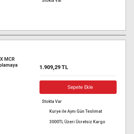
Stokta Var
-X MCR
plamaya
1.909,29 TL
ltra HD
Sepete Ekle
Stokta Var
Kurye ile Aynı Gün Teslimat
3000TL Üzeri Ücretsiz Kargo