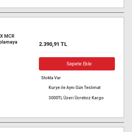
-X MCR
plamaya
2.390,91 TL
ltra HD
Sepete Ekle
Stokta Var
Kurye ile Aynı Gün Teslimat
3000TL Üzeri Ücretsiz Kargo