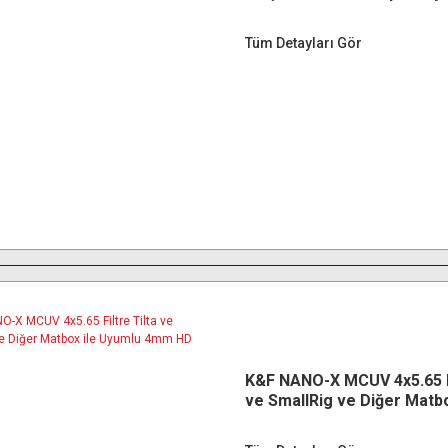
Koruma Filtresi 8K Ultra H
Tüm Detayları Gör
K&F NANO-X MCUV 4x5.65 Fi
ve SmallRig ve Diğer Matbo
Uyumlu 4mm HD Optik Ca