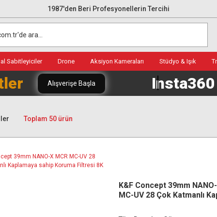
1987'den Beri Profesyonellerin Tercihi
l Sabitleyiciler
Drone
Aksiyon Kameraları
Stüdyo & Işık
T
tler
Insta36
Alışverişe Başla
ler
Toplam 50 ürün
K&F Concept 39mm NANO
MC-UV 28 Çok Katmanlı Ka
sahip Koruma Filtresi 8K U