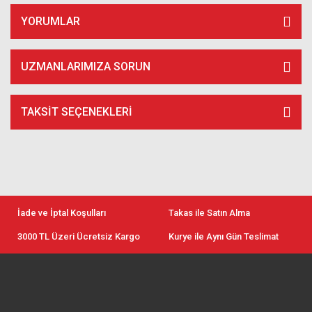
YORUMLAR
UZMANLARIMIZA SORUN
TAKSIT SEÇENEKLERI
İade ve İptal Koşulları
Takas ile Satın Alma
3000 TL Üzeri Ücretsiz Kargo
Kurye ile Aynı Gün Teslimat