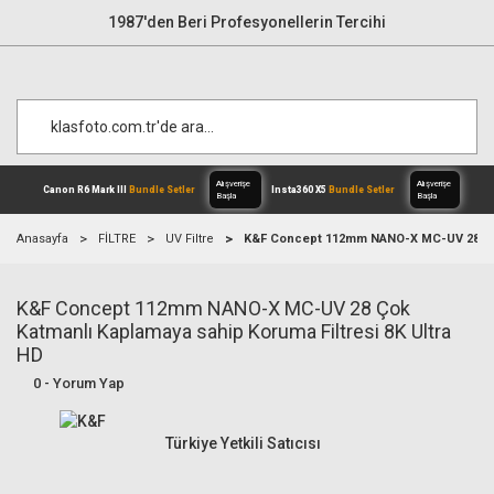
1987'den Beri Profesyonellerin Tercihi
Anasayfa
FİLTRE
UV Filtre
K&F Concept 112mm NANO-X MC-UV 28 Çok 
K&F Concept 112mm NANO-X MC-UV 28 Çok
Alışverişe
Canon R6 Mark III
Bundle Setler
Inst
Başla
Katmanlı Kaplamaya sahip Koruma Filtresi 8K Ultra
HD
0 - Yorum Yap
Türkiye Yetkili Satıcısı