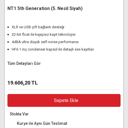
NT1 5th Generation (5. Nesil Siyah)
XLR ve USB çift bağlantı desteği
32-bit float ile kayıpsız kayıt teknolojisi
4dBA ultra düşük self-noise performansı
HF6 1 inç condenser kapsül ile detaylı ses kayıtları
Tüm Detayları Gör
19.606,20 TL
Sepete Ekle
Stokta Var
Kurye ile Aynı Gün Teslimat