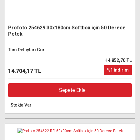
Profoto 254629 30x180cm Softbox için 50 Derece
Petek
Tüm Detayları Gör
14.852,70 TL
14.704,17 TL
%1 İndirim
Sepete Ekle
Stokta Var