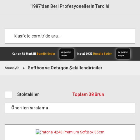
1987'den Beri Profesyonellerin Tercihi
Softbox ve Octagon Şekillendiriciler
Anasayfa
Alışverişe
Canon R6 Mark III
Bundle Setler
Inst
Başla
Stoktakiler
Toplam 38 ürün