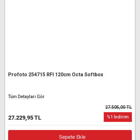
Profoto 254715 RFI 120cm Octa Softbox
Tüm Detayları Gör
27.505,00 TL
27.229,95 TL
%1 İndirim
Sepete Ekle