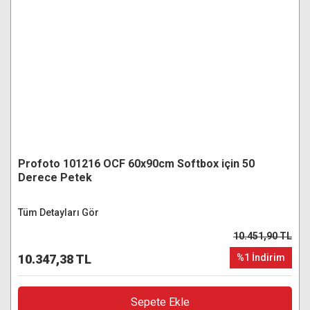
Profoto 101216 OCF 60x90cm Softbox için 50
Derece Petek
Tüm Detayları Gör
10.451,90 TL
10.347,38 TL
%1 İndirim
Sepete Ekle