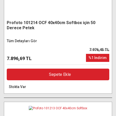
Profoto 101214 OCF 40x40cm Softbox için 50
Derece Petek
Tüm Detayları Gör
7.976,45 TL
7.896,69 TL
%1 İndirim
Sepete Ekle
Stokta Var