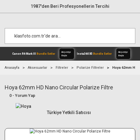
1987'den Beri Profesyonellerin Tercihi
Anasayfa
Aksesuarlar
Filtreler
Polarize Filtreler
Hoya 62mm HD Na
Hoya 62mm HD Nano Circular Polarize Filtre
Alışverişe
Canon R6 Mark III
Bundle Setler
Inst
Başla
0 - Yorum Yap
Türkiye Yetkili Satıcısı