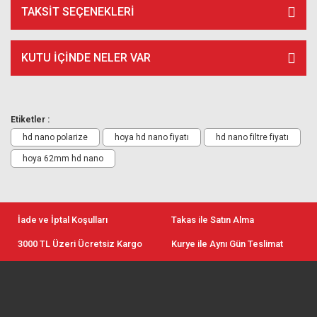
TAKSIT SEÇENEKLERI
KUTU İÇİNDE NELER VAR
Etiketler :
hd nano polarize
hoya hd nano fiyatı
hd nano filtre fiyatı
hoya 62mm hd nano
İade ve İptal Koşulları
Takas ile Satın Alma
3000 TL Üzeri Ücretsiz Kargo
Kurye ile Aynı Gün Teslimat