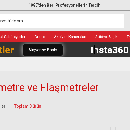
1987'den Beri Profesyonellerin Tercihi
l Sabitleyiciler
Drone
Aksiyon Kameraları
Stüdyo & Işık
T
tler
Insta36
Alışverişe Başla
etre ve Flaşmetreler
ler
Toplam 0 ürün