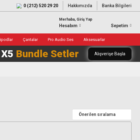
0 (212) 520 29 20
Hakkımızda
Banka Bilgileri
Merhaba, Giriş Yap
Hesabım
Sepetim
ripodlar
Çantalar
Pro Audio Ses
Aksesuarlar
0 X5
Bundle Setler
Alışverişe Başla