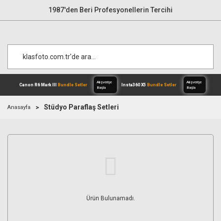
1987'den Beri Profesyonellerin Tercihi
Stüdyo Paraflaş Setleri
Anasayfa
Alışverişe
Canon R6 Mark III
Bundle Setler
Inst
Başla
Ürün Bulunamadı.