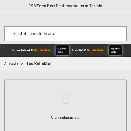
1987'den Beri Profesyonellerin Tercihi
Tas Reflektör
Anasayfa
Alışverişe
Canon R6 Mark III
Bundle Setler
Inst
Başla
Ürün Bulunamadı.