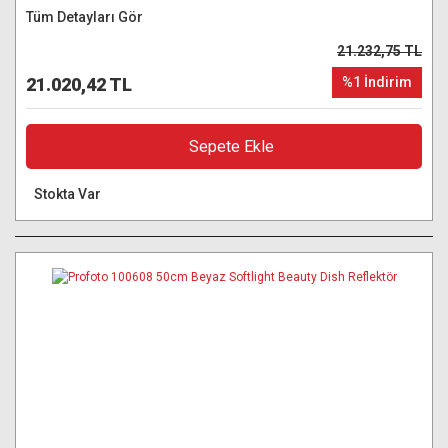
Tüm Detayları Gör
21.232,75 TL
21.020,42 TL
%1 İndirim
Sepete Ekle
Stokta Var