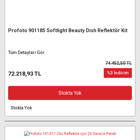
Profoto 901185 Softlight Beauty Dish Reflektör Kit
Tüm Detayları Gör
74.452,50 TL
72.218,93 TL
%3 İndirim
Stokta Yok
Stokta Yok