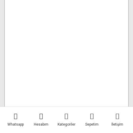
Profoto 101312 Clic Jel Filtre Tutucu
Whatsapp
Hesabım
Kategoriler
Sepetim
İletişim