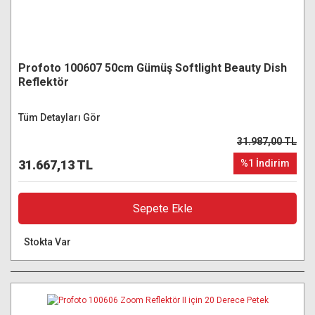
Profoto 100607 50cm Gümüş Softlight Beauty Dish
Reflektör
Tüm Detayları Gör
31.987,00 TL
31.667,13 TL
%1 İndirim
Sepete Ekle
Stokta Var