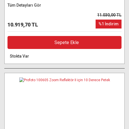
Tüm Detayları Gör
11.030,00 TL
10.919,70 TL
%1 İndirim
Sepete Ekle
Stokta Var