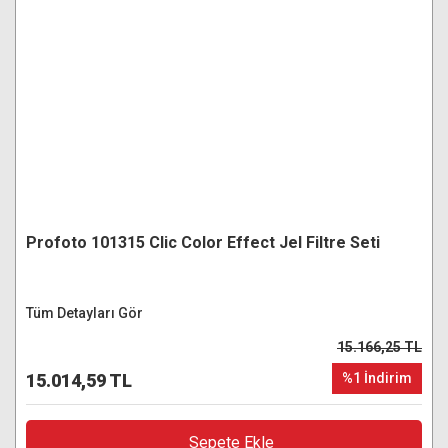
Profoto 101315 Clic Color Effect Jel Filtre Seti
Tüm Detayları Gör
15.166,25 TL
15.014,59 TL
%1 İndirim
Sepete Ekle