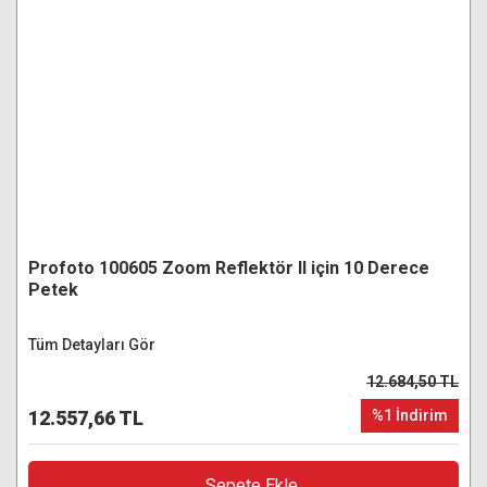
Profoto 100605 Zoom Reflektör II için 10 Derece
Petek
Tüm Detayları Gör
12.684,50 TL
12.557,66 TL
%1 İndirim
Sepete Ekle