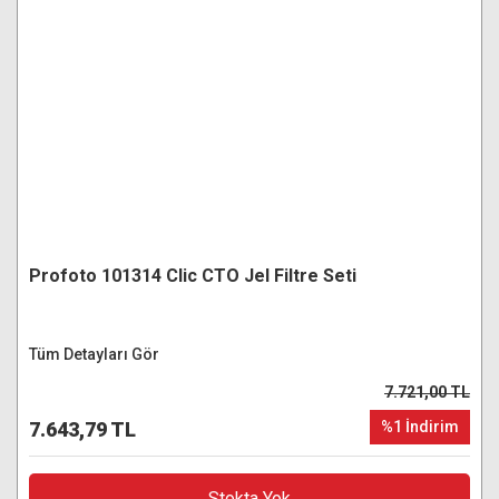
Profoto 101314 Clic CTO Jel Filtre Seti
Tüm Detayları Gör
7.721,00 TL
7.643,79 TL
%1 İndirim
Stokta Yok