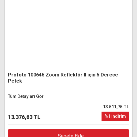
Profoto 100646 Zoom Reflektör II için 5 Derece
Petek
Tüm Detayları Gör
13.511,75 TL
13.376,63 TL
%1 İndirim
Sepete Ekle