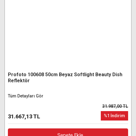
Profoto 100608 50cm Beyaz Softlight Beauty Dish
Reflektör
Tüm Detayları Gör
31.987,00 TL
31.667,13 TL
%1 İndirim
Sepete Ekle