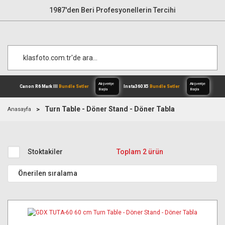
1987'den Beri Profesyonellerin Tercihi
Turn Table - Döner Stand - Döner Tabla
Anasayfa
Alışverişe
Canon R6 Mark III
Bundle Setler
Inst
Başla
Stoktakiler
Toplam 2 ürün