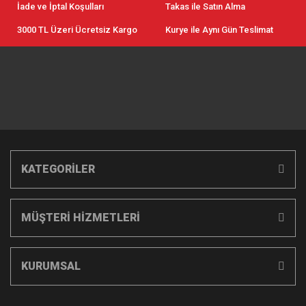
İade ve İptal Koşulları
Takas ile Satın Alma
3000 TL Üzeri Ücretsiz Kargo
Kurye ile Aynı Gün Teslimat
KATEGORİLER
MÜŞTERİ HİZMETLERİ
KURUMSAL