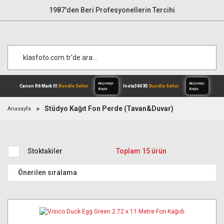
1987'den Beri Profesyonellerin Tercihi
Stüdyo Kağıt Fon Perde (Tavan&Duvar)
Anasayfa
Alışverişe
Canon R6 Mark III
Bundle Setler
Inst
Başla
Stoktakiler
Toplam 15 ürün