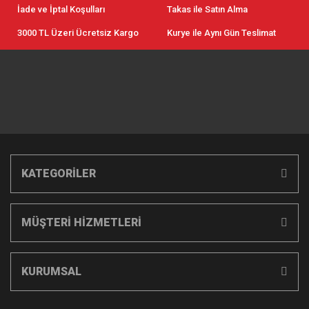
İade ve İptal Koşulları
Takas ile Satın Alma
3000 TL Üzeri Ücretsiz Kargo
Kurye ile Aynı Gün Teslimat
KATEGORİLER
MÜŞTERİ HİZMETLERİ
KURUMSAL