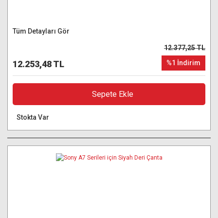
Tüm Detayları Gör
12.377,25 TL
12.253,48 TL
%1 İndirim
Sepete Ekle
Stokta Var