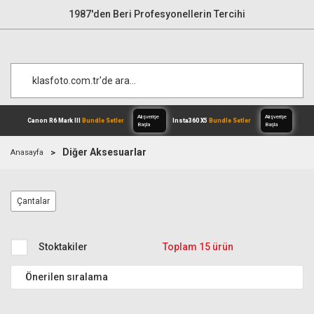
1987'den Beri Profesyonellerin Tercihi
Diğer Aksesuarlar
Anasayfa
Alışverişe
Canon R6 Mark III
Bundle Setler
Inst
Çantalar
Başla
Stoktakiler
Toplam 15 ürün