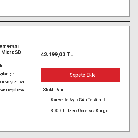
Kamerası
B MicroSD
42.199,00 TL
ı
ılar İçin
Sepete Ekle
s Koruyucuları
Stokta Var
eren Uygulama
Kurye ile Aynı Gün Teslimat
3000TL Üzeri Ücretsiz Kargo