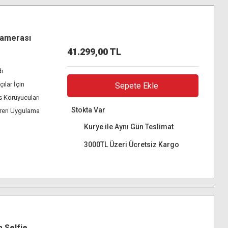
Kamerası
41.299,00 TL
ı
ılar İçin
Sepete Ekle
s Koruyucuları
Stokta Var
eren Uygulama
Kurye ile Aynı Gün Teslimat
3000TL Üzeri Ücretsiz Kargo
m Selfie