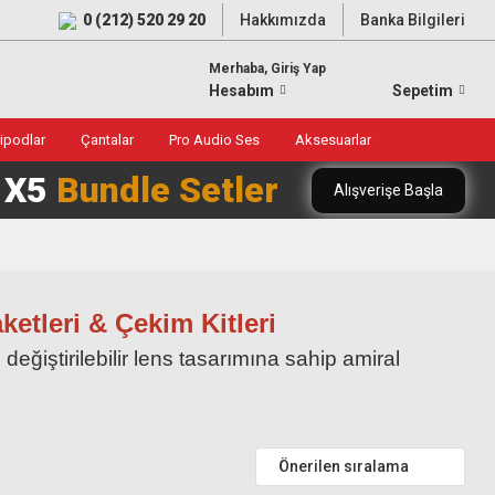
0 (212) 520 29 20
Hakkımızda
Banka Bilgileri
Merhaba, Giriş Yap
Hesabım
Sepetim
ripodlar
Çantalar
Pro Audio Ses
Aksesuarlar
0 X5
Bundle Setler
Alışverişe Başla
etleri & Çekim Kitleri
 değiştirilebilir lens tasarımına sahip amiral