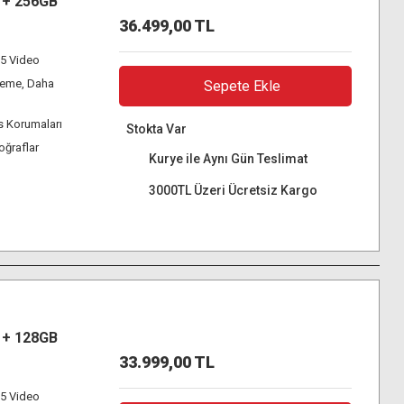
e + 256GB
36.499,00 TL
65 Video
leme, Daha
Sepete Ekle
ns Korumaları
Stokta Var
oğraflar
Kurye ile Aynı Gün Teslimat
3000TL Üzeri Ücretsiz Kargo
e + 128GB
33.999,00 TL
65 Video