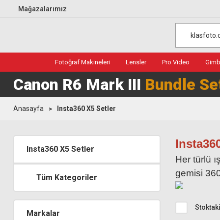
Mağazalarımız
Fotoğraf Makineleri
Lensler
Pro Video
Gimba
Canon R6 Mark III
Bundle Se
Anasayfa
Insta360 X5 Setler
Insta36
Insta360 X5 Setler
Her türlü ı
gemisi 36
Tüm Kategoriler
Stoktaki
Markalar