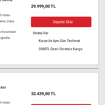
29.999,00 TL
65 Video
leme, Daha
Sepete Ekle
ns Korumaları
Stokta Var
oğraflar
Kurye ile Aynı Gün Teslimat
3000TL Üzeri Ücretsiz Kargo
ası
32.439,00 TL
65 Video