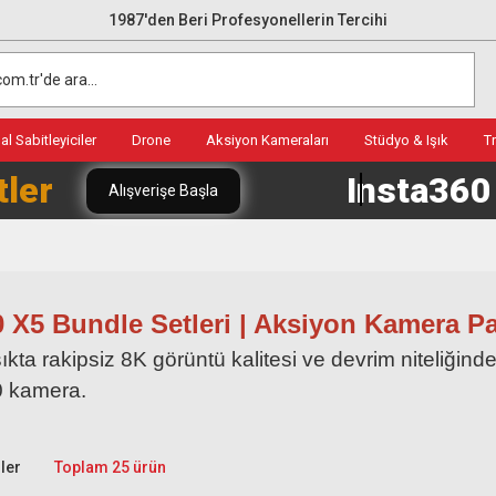
1987'den Beri Profesyonellerin Tercihi
l Sabitleyiciler
Drone
Aksiyon Kameraları
Stüdyo & Işık
T
tler
Insta36
Alışverişe Başla
0 X5 Bundle Setleri | Aksiyon Kamera Pak
şıkta rakipsiz 8K görüntü kalitesi ve devrim niteliğinde
0 kamera.
ler
Toplam 25 ürün