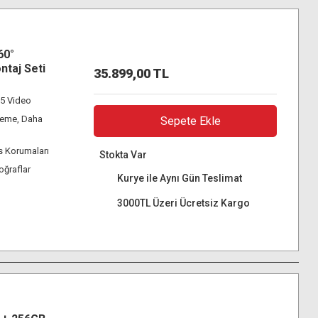
60°
taj Seti
35.899,00 TL
65 Video
leme, Daha
Sepete Ekle
ns Korumaları
Stokta Var
oğraflar
Kurye ile Aynı Gün Teslimat
3000TL Üzeri Ücretsiz Kargo