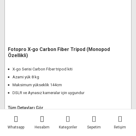
Fotopro X-go Carbon Fiber Tripod (Monopod
Özellikli)
X-go Serisi Carbon Fiber tripod kiti
Azami yük 8 kg
Maksimum yükseklik 144cm
DSLR ve Aynasız kameralar için uygundur
Tüm Detayları Gör
Whatsapp
13.628,70 TL
Hesabım
Kategoriler
Sepetim
İletişim