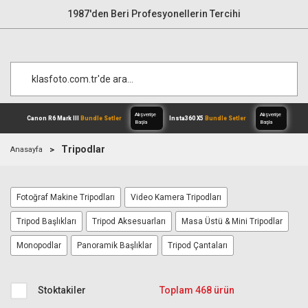
1987'den Beri Profesyonellerin Tercihi
Tripodlar
Anasayfa
Alışverişe
Canon R6 Mark III
Bundle Setler
Inst
Fotoğraf Makine Tripodları
Video Kamera Tripodları
Başla
Tripod Başlıkları
Tripod Aksesuarları
Masa Üstü & Mini Tripodlar
Monopodlar
Panoramik Başlıklar
Tripod Çantaları
Stoktakiler
Toplam 468 ürün