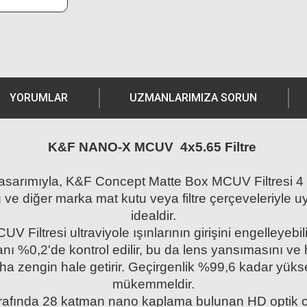
YORUMLAR
UZMANLARIMIZA SORUN
K&F NANO-X MCUV 4x5.65 Filtre
asarımıyla, K&F Concept Matte Box MCUV Filtresi 4 X 5
g ve diğer marka mat kutu veya filtre çerçeveleriyle 
idealdir.
iltresi ultraviyole ışınlarının girişini engelleyebili
 %0,2'de kontrol edilir, bu da lens yansımasını ve hal
aha zengin hale getirir. Geçirgenlik %99,6 kadar yüks
mükemmeldir.
rafında 28 katman nano kaplama bulunan HD optik camd