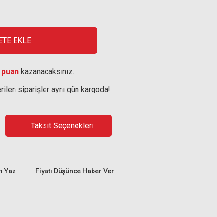
ETE EKLE
 puan
kazanacaksınız.
rilen siparişler aynı gün kargoda!
Taksit Seçenekleri
m Yaz
Fiyatı Düşünce Haber Ver