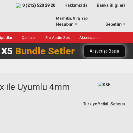
0 (212) 520 29 20
Hakkımızda
Banka Bilgileri
Merhaba, Giriş Yap
Hesabım
Sepetim
ripodlar
Çantalar
Pro Audio Ses
Aksesuarlar
0 X5
Bundle Setler
Alışverişe Başla
ox ile Uyumlu 4mm
Türkiye Yetkili Satıcısı