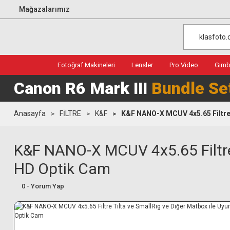
Mağazalarımız
Fotoğraf Makineleri
Lensler
Pro Video
Gimba
Canon R6 Mark III
Bundle Se
Anasayfa
FİLTRE
K&F
K&F NANO-X MCUV 4x5.65 Filtre 
K&F NANO-X MCUV 4x5.65 Filtre
HD Optik Cam
0 - Yorum Yap