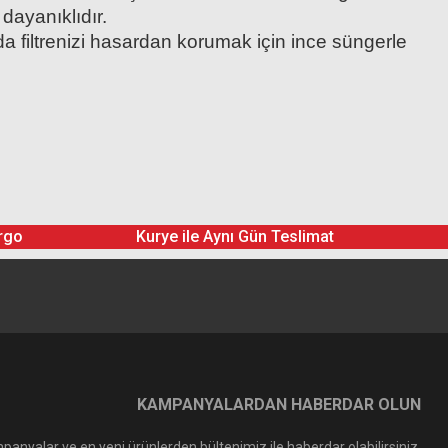
dayanıklıdır.
a filtrenizi hasardan korumak için ince süngerle
rgo
Kurye ile Aynı Gün Teslimat
KAMPANYALARDAN HABERDAR OLUN
panyalar ve en yeni ürünlerden bültenimiz ile haberdar olabilirsiniz.