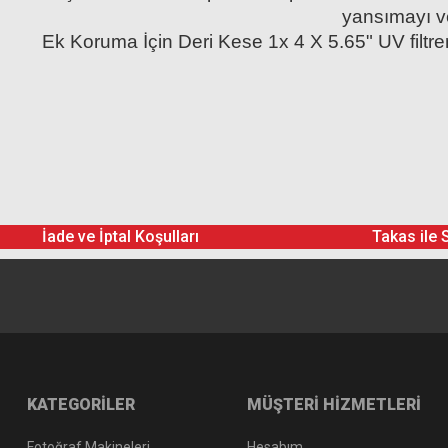
yansımayı ve
Ek Koruma İçin Deri Kese 1x 4 X 5.65" UV filtre
İade ve İptal Koşulları
Takas ile 
KATEGORİLER
MÜŞTERİ HİZMETLERİ
Fotoğraf Makineleri
Hesabım