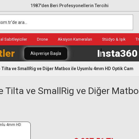
1987'den Beri Profesyonellerin Tercihi
l Sabitleyiciler
Drone
Aksiyon Kameraları
Stüdyo & Işık
T
tler
Insta36
Alışverişe Başla
Tilta ve SmallRig ve Diğer Matbox ile Uyumlu 4mm HD Optik Cam
 Tilta ve SmallRig ve Diğer Matb