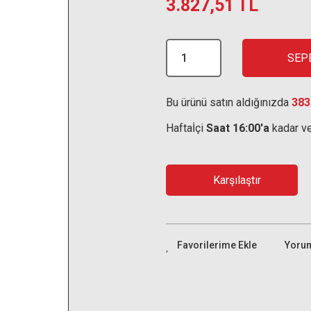
3.827,51 TL
SEP
Bu ürünü satın aldığınızda
383
Haftaİçi
Saat 16:00'a
kadar ve
Karşılaştır
Yoru