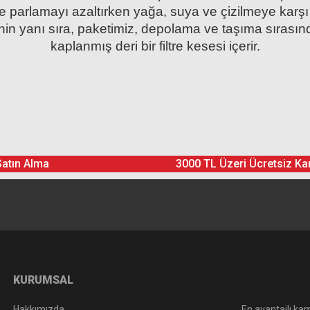
 parlamayı azaltırken yağa, suya ve çizilmeye karşı 
nin yanı sıra, paketimiz, depolama ve taşıma sırasınd
kaplanmış deri bir filtre kesesi içerir.
Ürün hakkında henüz soru sorulmamış.
Bu ürüne yorum yapın! Puan Kazanın
Satın Alma
3000 TL Üzeri Ücretsiz Ka
Yorum Yaz
Soru Sor
KURUMSAL
Hakkımızda
En avantajlı kam