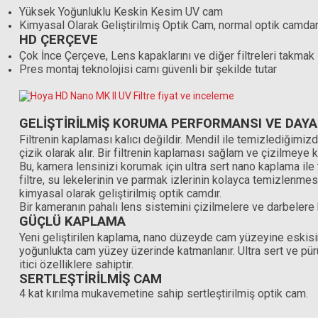
Yüksek Yoğunluklu Keskin Kesim UV cam
Kimyasal Olarak Geliştirilmiş Optik Cam, normal optik camda
HD ÇERÇEVE
Çok İnce Çerçeve, Lens kapaklarını ve diğer filtreleri takmak 
Pres montaj teknolojisi camı güvenli bir şekilde tutar
GELİŞTİRİLMİŞ KORUMA PERFORMANSI VE DAYAN
Filtrenin kaplaması kalıcı değildir. Mendil ile temizlediğimiz
çizik olarak alır. Bir filtrenin kaplaması sağlam ve çizilmeye k
Bu, kamera lensinizi korumak için ultra sert nano kaplama ile t
filtre, su lekelerinin ve parmak izlerinin kolayca temizlenme
kimyasal olarak geliştirilmiş optik camdır.
Bir kameranın pahalı lens sistemini çizilmelere ve darbelere k
GÜÇLÜ KAPLAMA
Yeni geliştirilen kaplama, nano düzeyde cam yüzeyine eskisind
yoğunlukta cam yüzey üzerinde katmanlanır. Ultra sert ve pür
itici özelliklere sahiptir.
SERTLEŞTİRİLMİŞ CAM
4 kat kırılma mukavemetine sahip sertleştirilmiş optik cam.