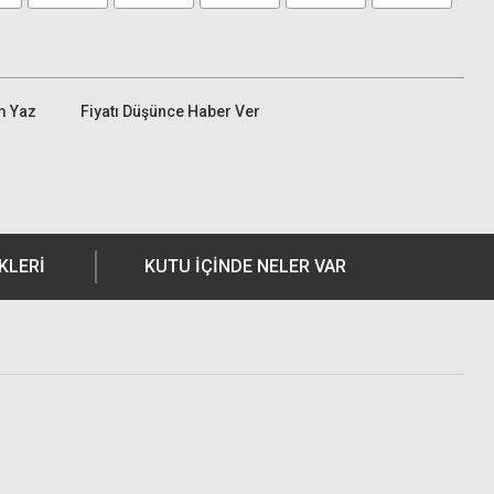
m Yaz
Fiyatı Düşünce Haber Ver
KLERI
KUTU İÇİNDE NELER VAR