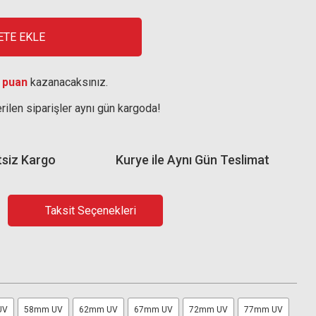
ETE EKLE
 puan
kazanacaksınız.
rilen siparişler aynı gün kargoda!
tsiz Kargo
Kurye ile Aynı Gün Teslimat
Taksit Seçenekleri
UV
58mm UV
62mm UV
67mm UV
72mm UV
77mm UV