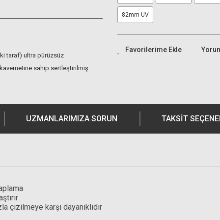
82mm UV
Yoru
ki taraf) ultra pürüzsüz
kavemetine sahip sertleştirilmiş
UZMANLARIMIZA SORUN
TAKSIT SEÇENE
 kaplama
ştırır
a çizilmeye karşı dayanıklıdır