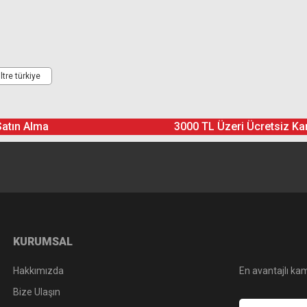
Ürün hakkında henüz soru sorulmamış.
Bu ürüne yorum yapın! Puan Kazanın
ltre türkiye
Yorum Yaz
Soru Sor
Satın Alma
3000 TL Üzeri Ücretsiz Ka
KURUMSAL
Hakkımızda
En avantajlı kam
Bize Ulaşın