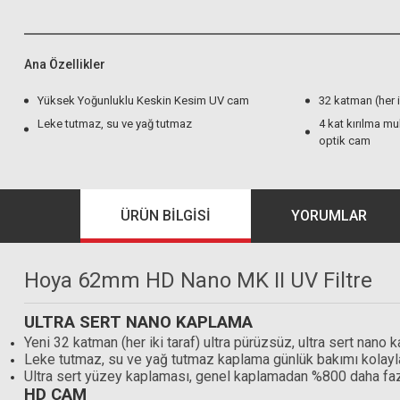
Ana Özellikler
Yüksek Yoğunluklu Keskin Kesim UV cam
32 katman (her i
Leke tutmaz, su ve yağ tutmaz
4 kat kırılma mu
optik cam
ÜRÜN BILGISI
YORUMLAR
Hoya 62mm HD Nano MK II UV Filtre
ULTRA SERT NANO KAPLAMA
Yeni 32 katman (her iki taraf) ultra pürüzsüz, ultra sert nano
Leke tutmaz, su ve yağ tutmaz kaplama günlük bakımı kolayla
Ultra sert yüzey kaplaması, genel kaplamadan %800 daha fazl
HD CAM