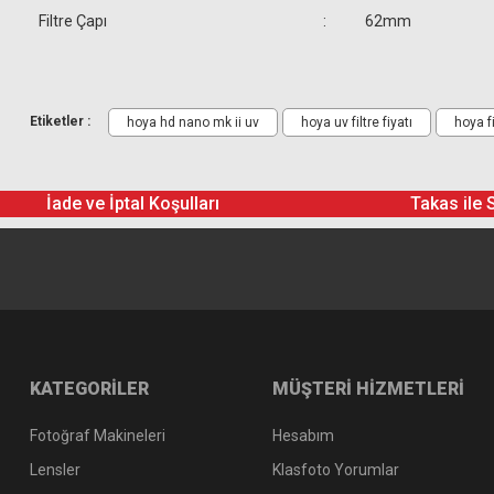
Filtre Çapı
:
62mm
Gönderilecek Kutu İçinde Neler Var
Hoya 62mm HD Nano MK II UV Filtre
Etiketler :
hoya hd nano mk ii uv
hoya uv filtre fiyatı
hoya fi
İade ve İptal Koşulları
Takas ile 
KATEGORİLER
MÜŞTERİ HİZMETLERİ
Fotoğraf Makineleri
Hesabım
Lensler
Klasfoto Yorumlar