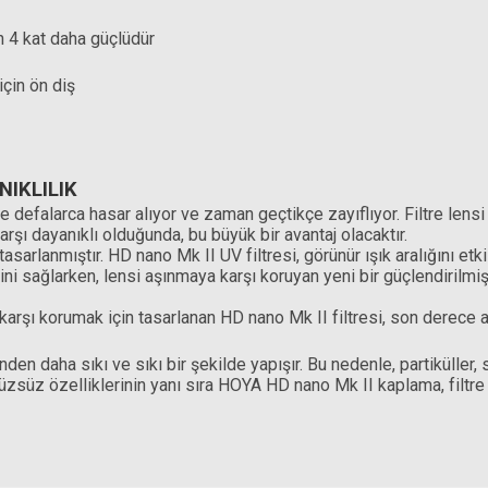
n 4 kat daha güçlüdür
için ön diş
IKLILIK
de defalarca hasar alıyor ve zaman geçtikçe zayıflıyor. Filtre len
arşı dayanıklı olduğunda, bu büyük bir avantaj olacaktır.
asarlanmıştır. HD nano Mk II UV filtresi, görünür ışık aralığını etk
sini sağlarken, lensi aşınmaya karşı koruyan yeni bir güçlendirilm
arşı korumak için tasarlanan HD nano Mk II filtresi, son derece ağır
en daha sıkı ve sıkı bir şekilde yapışır. Bu nedenle, partiküller
üzsüz özelliklerinin yanı sıra HOYA HD nano Mk II kaplama, filtre