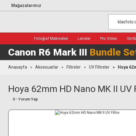
Mağazalarımız
Fotoğraf Makineleri
Lensler
Pro Video
Gimba
Canon R6 Mark III
Bundle Se
Anasayfa
Aksesuarlar
Filtreler
UV Filtreler
Hoya 62m
Hoya 62mm HD Nano MK II UV F
0 - Yorum Yap