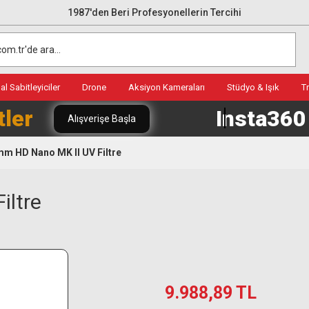
1987'den Beri Profesyonellerin Tercihi
l Sabitleyiciler
Drone
Aksiyon Kameraları
Stüdyo & Işık
T
tler
Insta36
Alışverişe Başla
m HD Nano MK II UV Filtre
iltre
9.988,89 TL