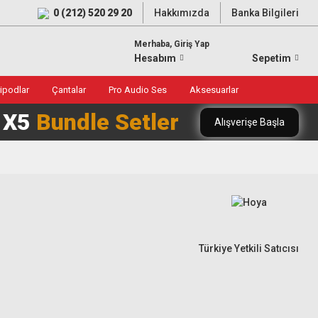
0 (212) 520 29 20
Hakkımızda
Banka Bilgileri
Merhaba, Giriş Yap
Hesabım
Sepetim
ripodlar
Çantalar
Pro Audio Ses
Aksesuarlar
0 X5
Bundle Setler
Alışverişe Başla
Türkiye Yetkili Satıcısı