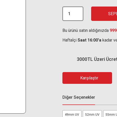
SEP
Bu ürünü satın aldığınızda
999
Haftaİçi
Saat 16:00'a
kadar ve
3000TL Üzeri Ücre
Karşılaştır
Diğer Seçenekler
49mm UV
52mm UV
55mm 