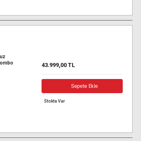
suz
 Combo
43.999,00 TL
Sepete Ekle
Stokta Var