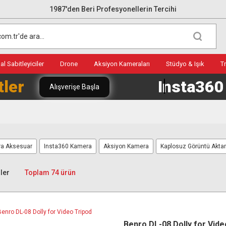
1987'den Beri Profesyonellerin Tercihi
l Sabitleyiciler
Drone
Aksiyon Kameraları
Stüdyo & Işık
T
tler
Insta36
Alışverişe Başla
ra Aksesuar
Insta360 Kamera
Aksiyon Kamera
Kaplosuz Görüntü Aktarı
ler
Toplam 74 ürün
Benro DL-08 Dolly for Vide