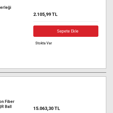
erleği
2.105,99 TL
Sepete Ekle
Stokta Var
on Fiber
R Ball
15.063,30 TL