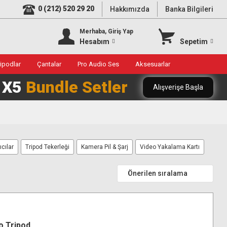
0 (212) 520 29 20
Hakkımızda
Banka Bilgileri
Merhaba, Giriş Yap
Hesabım
Sepetim
ripodlar
Çantalar
Pro Audio Ses
Aksesuarlar
0 X5
Bundle Setler
Alışverişe Başla
cılar
Tripod Tekerleği
Kamera Pil & Şarj
Video Yakalama Kartı
o Tripod