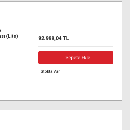
o
ı (Lite)
92.999,04 TL
Sepete Ekle
Stokta Var