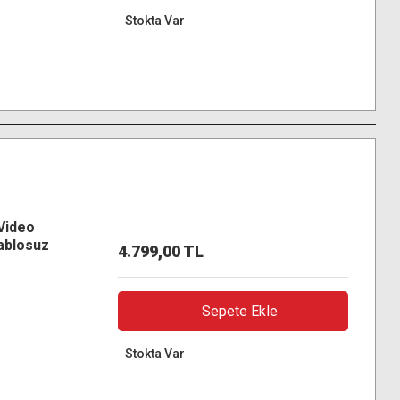
Stokta Var
Video
ablosuz
4.799,00 TL
080p 60Hz,
Sepete Ekle
Stokta Var