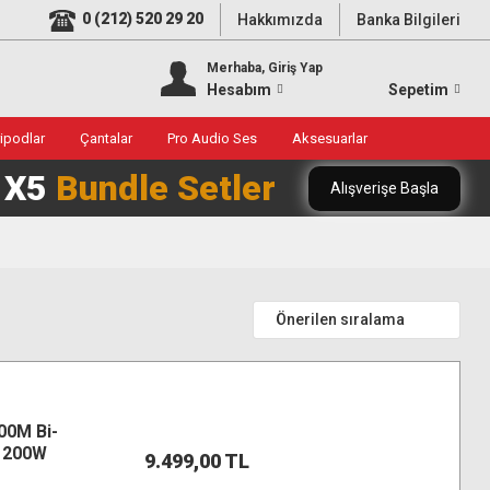
0 (212) 520 29 20
Hakkımızda
Banka Bilgileri
Merhaba, Giriş Yap
Hesabım
Sepetim
ripodlar
Çantalar
Pro Audio Ses
Aksesuarlar
0 X5
Bundle Setler
Alışverişe Başla
00M Bi-
ı 200W
9.499,00 TL