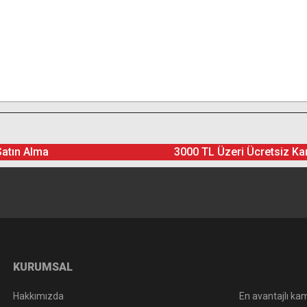
Satın Alma
3000 TL Üzeri Ücretsiz Ka
KURUMSAL
Hakkımızda
En avantajlı kam