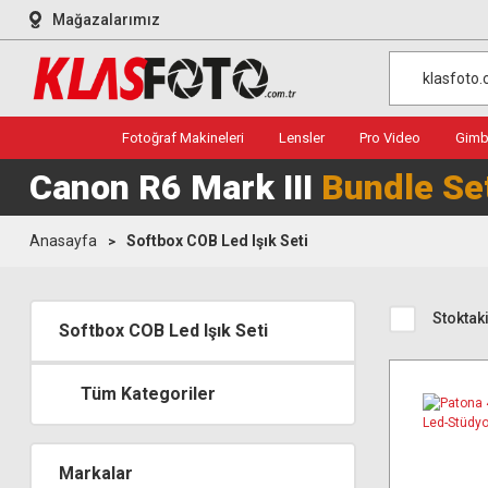
Mağazalarımız
Fotoğraf Makineleri
Lensler
Pro Video
Gimba
Canon R6 Mark III
Bundle Se
Anasayfa
Softbox COB Led Işık Seti
Stoktaki
Softbox COB Led Işık Seti
Tüm Kategoriler
Markalar