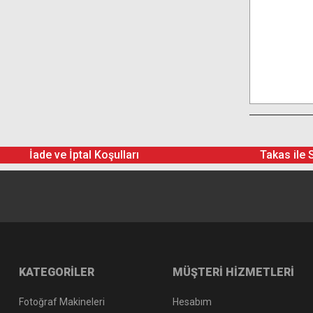
İade ve İptal Koşulları
Takas ile 
KATEGORİLER
MÜŞTERİ HİZMETLERİ
Fotoğraf Makineleri
Hesabım