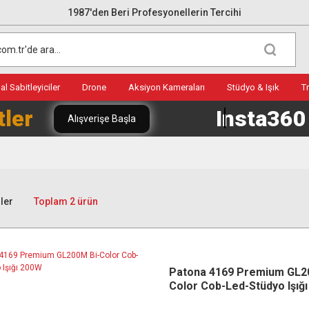
1987'den Beri Profesyonellerin Tercihi
l Sabitleyiciler
Drone
Aksiyon Kameraları
Stüdyo & Işık
T
tler
Insta36
Alışverişe Başla
ler
Toplam 2 ürün
Patona 4169 Premium GL2
Color Cob-Led-Stüdyo Işığ