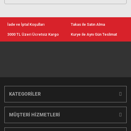
Makineleri
Görüntüleme
Canlı Yayın
Taşıma Kılıfı
Temizlik Setleri
Sistemleri
Aksesuarları
Ekipmanları
Tripod
Dental Fotoğraf
Aksesuarları
Batarya ve Şarj
Kırmızı Kafa Işıklar
Makine Setleri
Drone Çantaları
Canlı Yayın Yazılım
Cihazları
İade ve İptal Koşulları
Takas ile Satın Alma
Stüdyo
Aktarım Bağlantı
Polaroid Filmler
3000 TL Üzeri Ücretsiz Kargo
Kurye ile Aynı Gün Teslimat
Aksesuarları
Kabloları
Jimmy Jib
Fırsat Ürünleri
Asus Monitörler
Lens Parasoley ve
Kapakları
KATEGORİLER
MÜŞTERİ HİZMETLERİ