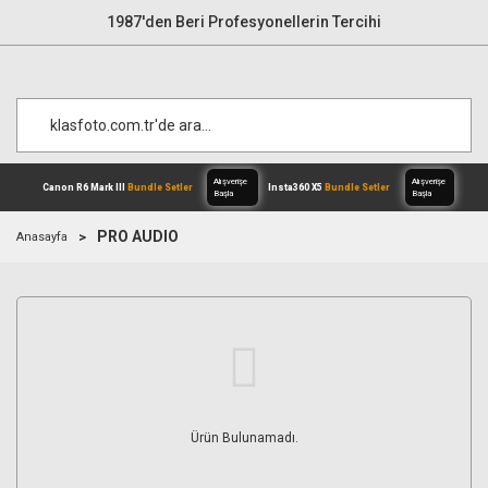
1987'den Beri Profesyonellerin Tercihi
PRO AUDIO
Anasayfa
Alışverişe
Canon R6 Mark III
Bundle Setler
Inst
Başla
Ürün Bulunamadı.