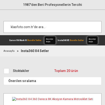
1987'den Beri Profesyonellerin Tercihi
Insta360 X4 Setler
Anasayfa
Alışverişe
Canon R6 Mark III
Bundle Setler
Inst
Başla
Stoktakiler
Toplam 20 ürün