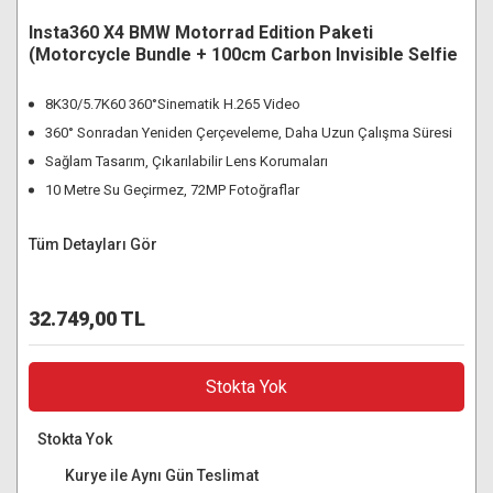
Insta360 X4 BMW Motorrad Edition Paketi
(Motorcycle Bundle + 100cm Carbon Invisible Selfie
Stick + Lexar 256GB MicroSDXC)
8K30/5.7K60 360°Sinematik H.265 Video
360° Sonradan Yeniden Çerçeveleme, Daha Uzun Çalışma Süresi
Sağlam Tasarım, Çıkarılabilir Lens Korumaları
10 Metre Su Geçirmez, 72MP Fotoğraflar
Tüm Detayları Gör
32.749,00 TL
Stokta Yok
Stokta Yok
Kurye ile Aynı Gün Teslimat