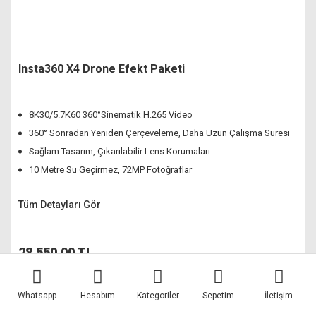
Insta360 X4 Drone Efekt Paketi
8K30/5.7K60 360°Sinematik H.265 Video
360° Sonradan Yeniden Çerçeveleme, Daha Uzun Çalışma Süresi
Sağlam Tasarım, Çıkarılabilir Lens Korumaları
10 Metre Su Geçirmez, 72MP Fotoğraflar
Tüm Detayları Gör
28.550,00 TL
Stokta Yok
Whatsapp
Hesabım
Kategoriler
Sepetim
İletişim