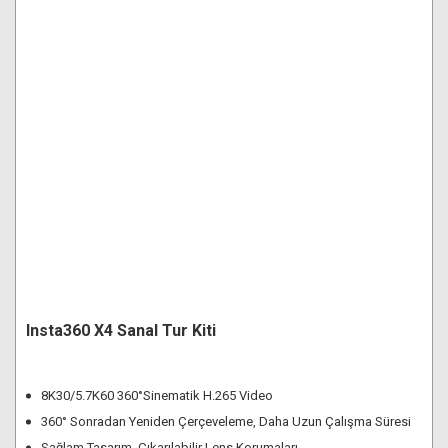
Insta360 X4 Sanal Tur Kiti
8K30/5.7K60 360°Sinematik H.265 Video
360° Sonradan Yeniden Çerçeveleme, Daha Uzun Çalışma Süresi
Sağlam Tasarım, Çıkarılabilir Lens Korumaları