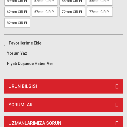
49mm CIR-PL
52mm CIR-PL
55mm CIR-PL
58mm CIR-PL
62mm CIR-PL
67mm CIR-PL
72mm CIR-PL
77mm CIR-PL
82mm CIR-PL
Yorum Yaz
Fiyatı Düşünce Haber Ver
ÜRÜN BILGISI
YORUMLAR
UZMANLARIMIZA SORUN