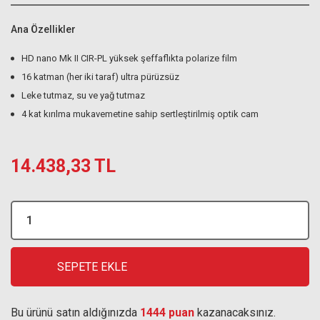
Ana Özellikler
HD nano Mk II CIR-PL yüksek şeffaflıkta polarize film
16 katman (her iki taraf) ultra pürüzsüz
Leke tutmaz, su ve yağ tutmaz
4 kat kırılma mukavemetine sahip sertleştirilmiş optik cam
14.438,33 TL
SEPETE EKLE
Bu ürünü satın aldığınızda
1444 puan
kazanacaksınız.