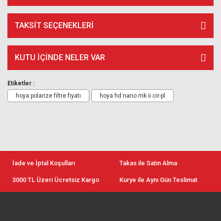
TAKSIT SEÇENEKLERI
KUTU İÇİNDE NELER VAR
Etiketler :
hoya polarize filtre fiyatı
hoya hd nano mk ii cir-pl
İade ve İptal Koşulları
Takas ile Satın Alma
3000 TL Üzeri Ücretsiz Kargo
Kurye ile Aynı Gün Teslimat