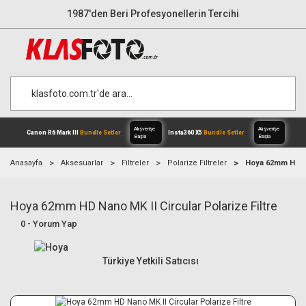
1987'den Beri Profesyonellerin Tercihi
Anasayfa
Aksesuarlar
Filtreler
Polarize Filtreler
Hoya 62mm HD Nan
Hoya 62mm HD Nano MK II Circular Polarize Filtre
Alışverişe
Canon R6 Mark III
Bundle Setler
Inst
0 - Yorum Yap
Başla
Türkiye Yetkili Satıcısı