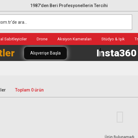
1987'den Beri Profesyonellerin Tercihi
l Sabitleyiciler
Drone
Aksiyon Kameraları
Stüdyo & Işık
T
tler
Insta36
Alışverişe Başla
ler
Toplam 0 ürün
Ürün Bulunamadı.