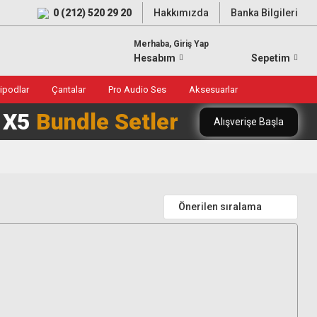
0 (212) 520 29 20
Hakkımızda
Banka Bilgileri
Merhaba, Giriş Yap
Hesabım
Sepetim
ripodlar
Çantalar
Pro Audio Ses
Aksesuarlar
0 X5
Bundle Setler
Alışverişe Başla