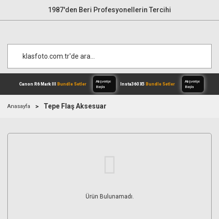
1987'den Beri Profesyonellerin Tercihi
Tepe Flaş Aksesuar
Anasayfa
Alışverişe
Canon R6 Mark III
Bundle Setler
Inst
Başla
Ürün Bulunamadı.