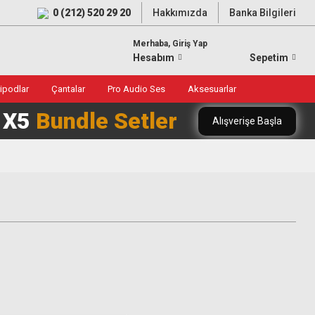
0 (212) 520 29 20
Hakkımızda
Banka Bilgileri
Merhaba, Giriş Yap
Hesabım
Sepetim
ripodlar
Çantalar
Pro Audio Ses
Aksesuarlar
0 X5
Bundle Setler
Alışverişe Başla