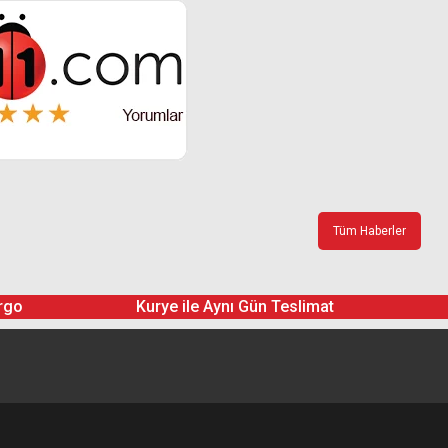
Tüm Haberler
rgo
Kurye ile Aynı Gün Teslimat