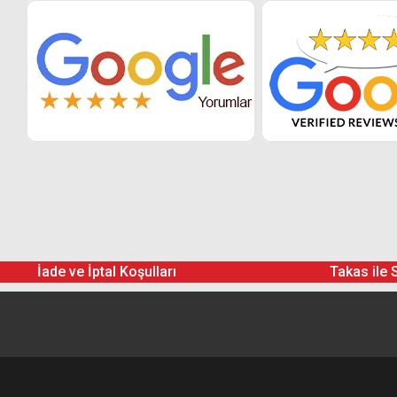
İade ve İptal Koşulları
Takas ile 