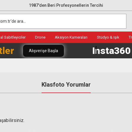
1987'den Beri Profesyonellerin Tercihi
l Sabitleyiciler
Drone
Aksiyon Kameraları
Stüdyo & Işık
T
tler
Insta36
Alışverişe Başla
Klasfoto Yorumlar
şabilirsiniz.