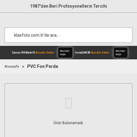
1987'den Beri Profesyonellerin Tercihi
PVC Fon Perde
Anasayfa
Alışverişe
Canon R6 Mark III
Bundle Setler
Inst
Başla
Ürün Bulunamadı.