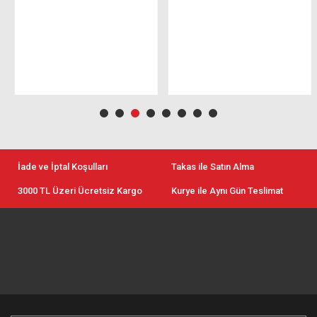
İade ve İptal Koşulları
Takas ile Satın Alma
3000 TL Üzeri Ücretsiz Kargo
Kurye ile Aynı Gün Teslimat