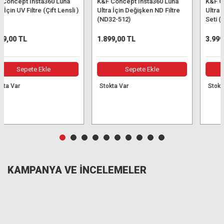
a360 Luna
K&F Concept Insta360 Luna
K&F Concept Insta3
n ND Filtre
Ultra İçin 4 Parça ND/PL Filtre
Ultra İçin 6 Parça Fil
Seti (ND8/PL, ND16/PL,
(UV + CPL + ND16/P
ND32/PL, ND64/PL)
ND32/PL + ND64/PL
ND256/PL)
3.999,00 TL
5.499,00 TL
Ekle
Sepete Ekle
Sepete Ekl
Stokta Var
Stokta Var
KAMPANYA VE İNCELEMELER