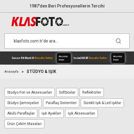
1987'den Beri Profesyonellerin Tercihi
STÜDYO & IŞIK
Anasayfa
Stüdyo Fon ve Aksesuarları
Softboxlar
Reflektörler
Alışverişe
Canon R6 Mark III
Bundle Setler
Inst
Başla
Stüdyo Şemsiyeleri
Paraflaş Sistemleri
Sürekli Işık & Led Işıklar
Akülü Paraflaşlar
Işık Ayakları
Işık Aksesuarları
Ürün Çekim Masaları