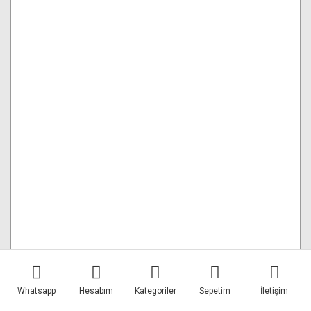
Stüdyo Teknik 135cm x 200cm Portre Fon Perdesi
Gri
Whatsapp
Hesabım
Kategoriler
Sepetim
İletişim