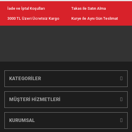
İade ve İptal Koşulları
Takas ile Satın Alma
3000 TL Üzeri Ücretsiz Kargo
Kurye ile Aynı Gün Teslimat
KATEGORİLER
MÜŞTERİ HİZMETLERİ
KURUMSAL