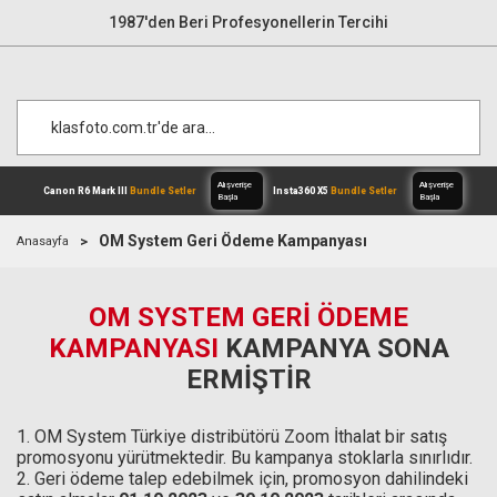
1987'den Beri Profesyonellerin Tercihi
OM System Geri Ödeme Kampanyası
Anasayfa
Alışverişe
OM SYSTEM GERİ ÖDEME
Canon R6 Mark III
Bundle Setler
Inst
Başla
KAMPANYASI
KAMPANYA SONA
ERMİŞTİR
1. OM System Türkiye distribütörü Zoom İthalat bir satış
promosyonu yürütmektedir. Bu kampanya stoklarla sınırlıdır.
2. Geri ödeme talep edebilmek için, promosyon dahilindeki