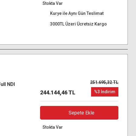
Stokta Var
Kurye ile Aynı Gün Teslimat
3000TL Üzeri Ücretsiz Kargo
251.695,32 TL
ull NDI
244.144,46 TL
%3 İndirim
Sepete Ekle
Stokta Var