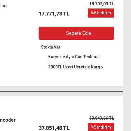
18.707,09 TL
lım
17.771,73 TL
%5 İndirim
Sepete Ekle
Stokta Var
Kurye ile Aynı Gün Teslimat
3000TL Üzeri Ücretsiz Kargo
39.843,66 TL
Encoder
37.851,48 TL
%5 İndirim