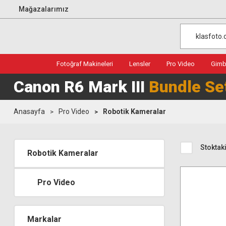
Mağazalarımız
Fotoğraf Makineleri
Lensler
Pro Video
Gimba
Canon R6 Mark III
Bundle Se
Anasayfa
Pro Video
Robotik Kameralar
Stoktaki
Robotik Kameralar
Pro Video
Markalar