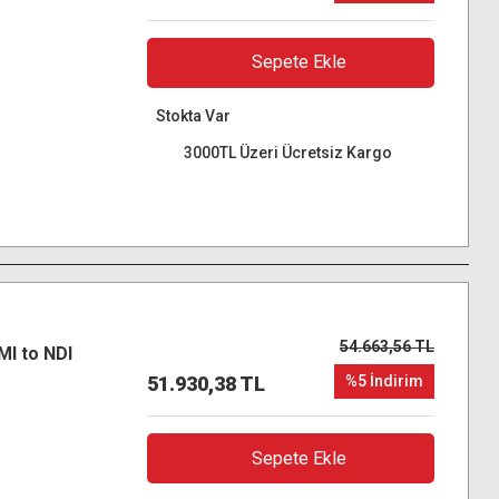
Sepete Ekle
Stokta Var
3000TL Üzeri Ücretsiz Kargo
54.663,56 TL
MI to NDI
51.930,38 TL
%5 İndirim
Sepete Ekle