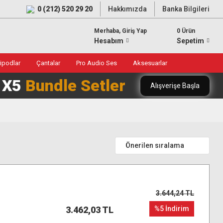
0 (212) 520 29 20
Hakkımızda
Banka Bilgileri
Merhaba, Giriş Yap
0 Ürün
Hesabım
Sepetim
ripodlar
Çantalar
Pro Audio Ses
Aksesuarlar
0 X5
Bundle Setler
Alışverişe Başla
3.644,24 TL
3.462,03 TL
%5 İndirim