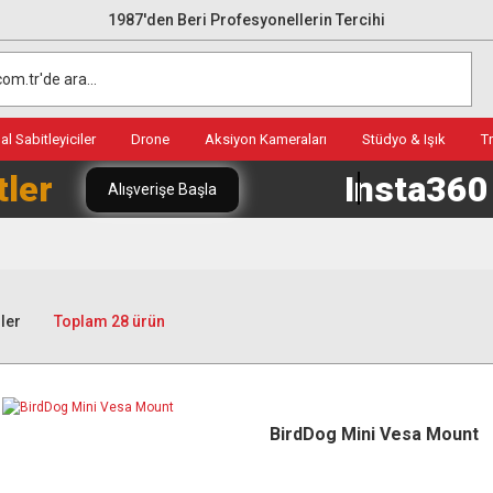
1987'den Beri Profesyonellerin Tercihi
l Sabitleyiciler
Drone
Aksiyon Kameraları
Stüdyo & Işık
T
tler
Insta36
Alışverişe Başla
ler
Toplam 28 ürün
BirdDog Mini Vesa Mount