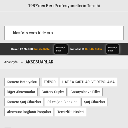
1987'den Beri Profesyonellerin Tercihi
AKSESUARLAR
Anasayfa
Alışverişe
Canon R6 Mark III
Bundle Setler
Inst
Kamera Bataryaları
TRİPOD
HAFIZA KARTLARI VE DEPOLAMA
Başla
Diğer Aksesuarlar
Battery Gripler
Bataryalar ve Piller
Kamera Şarj Cihazları
Pil ve Şarj Cihazları
Şarj Cihazları
Aksesuar Bağlantı Parçaları
Temizlik Ürünleri