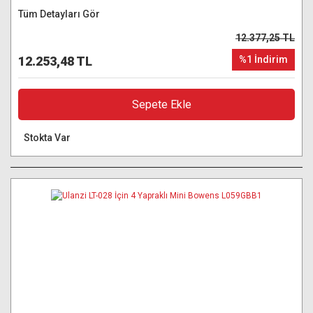
Tüm Detayları Gör
12.377,25 TL
12.253,48 TL
%1 İndirim
Sepete Ekle
Stokta Var