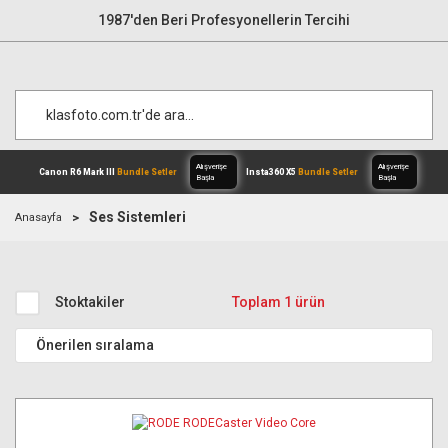
1987'den Beri Profesyonellerin Tercihi
Ses Sistemleri
Anasayfa
Alışverişe
Canon R6 Mark III
Bundle Setler
Inst
Başla
Stoktakiler
Toplam 1 ürün