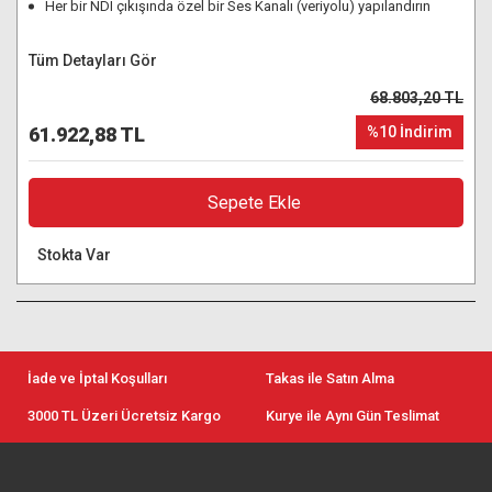
Her bir NDI çıkışında özel bir Ses Kanalı (veriyolu) yapılandırın
Tüm Detayları Gör
68.803,20 TL
61.922,88 TL
%10 İndirim
Sepete Ekle
Stokta Var
İade ve İptal Koşulları
Takas ile Satın Alma
3000 TL Üzeri Ücretsiz Kargo
Kurye ile Aynı Gün Teslimat