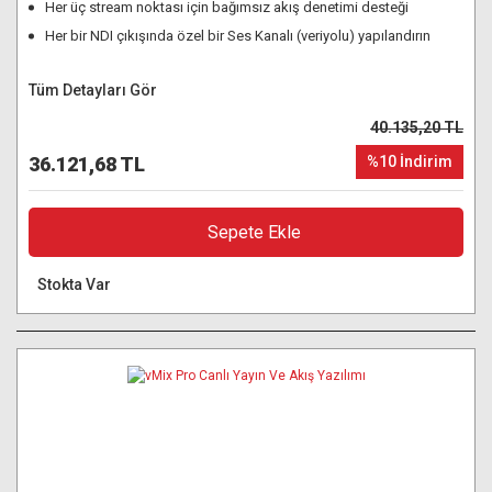
Her üç stream noktası için bağımsız akış denetimi desteği
Her bir NDI çıkışında özel bir Ses Kanalı (veriyolu) yapılandırın
Tüm Detayları Gör
40.135,20 TL
36.121,68 TL
%10 İndirim
Sepete Ekle
Stokta Var