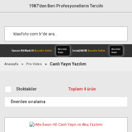
1987'den Beri Profesyonellerin Tercihi
Canlı Yayın Yazılım
Anasayfa
Pro Video
Alışverişe
Canon R6 Mark III
Bundle Setler
Inst
Başla
Stoktakiler
Toplam 4 ürün