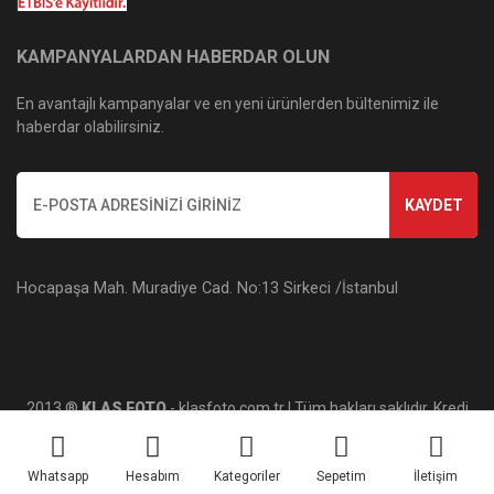
KAMPANYALARDAN HABERDAR OLUN
En avantajlı kampanyalar ve en yeni ürünlerden bültenimiz ile
haberdar olabilirsiniz.
KAYDET
Hocapaşa Mah. Muradiye Cad. No:13 Sirkeci /İstanbul
2013 ®
KLAS FOTO
- klasfoto.com.tr | Tüm hakları saklıdır. Kredi
kartı bilgileriniz 256bit SSL sertifikası ile korunmaktadır.
Whatsapp
Hesabım
Kategoriler
Sepetim
İletişim
ile
ideasoft
e-