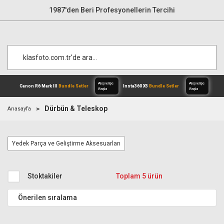
1987'den Beri Profesyonellerin Tercihi
Dürbün & Teleskop
Anasayfa
Alışverişe
Canon R6 Mark III
Bundle Setler
Inst
Yedek Parça ve Geliştirme Aksesuarları
Başla
Stoktakiler
Toplam 5 ürün