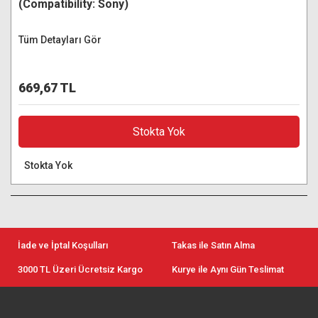
(Compatibility: Sony)
Tüm Detayları Gör
669,67 TL
Stokta Yok
Stokta Yok
İade ve İptal Koşulları
Takas ile Satın Alma
3000 TL Üzeri Ücretsiz Kargo
Kurye ile Aynı Gün Teslimat