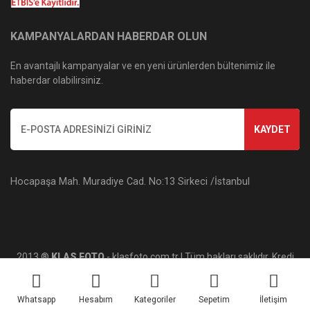
KAMPANYALARDAN HABERDAR OLUN
En avantajlı kampanyalar ve en yeni ürünlerden bültenimiz ile
haberdar olabilirsiniz.
KAYDET
Hocapaşa Mah. Muradiye Cad. No:13 Sirkeci /İstanbul
2013 ®
KLAS FOTO
- klasfoto.com.tr | Tüm hakları saklıdır. Kredi
kartı bilgileriniz 256bit SSL sertifikası ile korunmaktadır.
Whatsapp
Hesabım
Kategoriler
Sepetim
İletişim
ile
ideasoft
e-