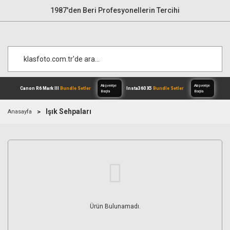
1987'den Beri Profesyonellerin Tercihi
Işık Sehpaları
Anasayfa
Alışverişe
Canon R6 Mark III
Bundle Setler
Inst
Başla
Ürün Bulunamadı.