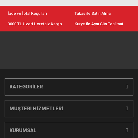
İade ve İptal Koşulları
Takas ile Satın Alma
3000 TL Üzeri Ücretsiz Kargo
Kurye ile Aynı Gün Teslimat
KATEGORİLER
MÜŞTERİ HİZMETLERİ
KURUMSAL