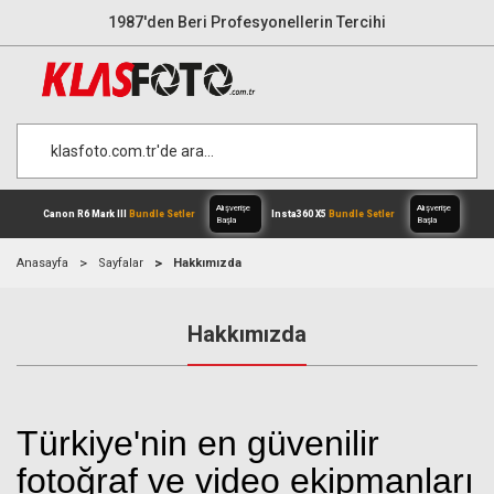
1987'den Beri Profesyonellerin Tercihi
Anasayfa
Sayfalar
Hakkımızda
Hakkımızda
Alışverişe
Canon R6 Mark III
Bundle Setler
Inst
Başla
Türkiye'nin en güvenilir
fotoğraf ve video ekipmanları