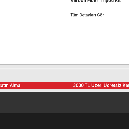
Karbon Fiber Tripod Kit
Tüm Detayları Gör
Satın Alma
3000 TL Üzeri Ücretsiz Ka