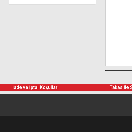
İade ve İptal Koşulları
Takas ile 