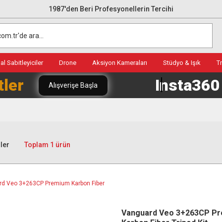
1987'den Beri Profesyonellerin Tercihi
l Sabitleyiciler
Drone
Aksiyon Kameraları
Stüdyo & Işık
T
tler
Insta36
Alışverişe Başla
ler
Toplam 1 ürün
Vanguard Veo 3+263CP P