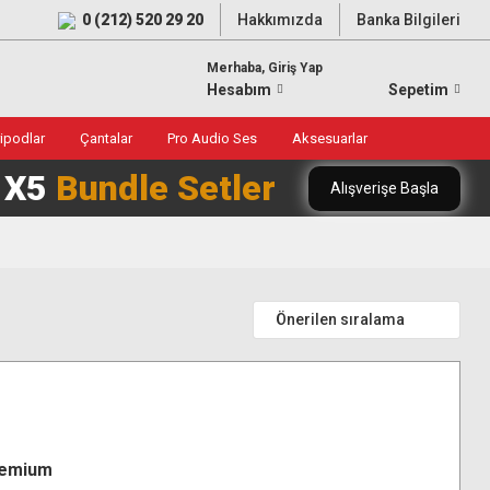
0 (212) 520 29 20
Hakkımızda
Banka Bilgileri
Merhaba, Giriş Yap
Hesabım
Sepetim
ripodlar
Çantalar
Pro Audio Ses
Aksesuarlar
0 X5
Bundle Setler
Alışverişe Başla
remium