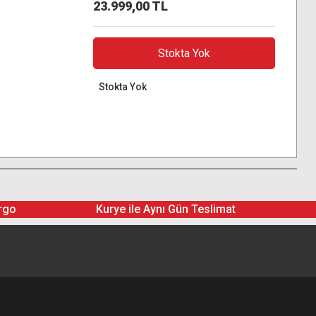
23.999,00 TL
Stokta Yok
Stokta Yok
rgo
Kurye ile Aynı Gün Teslimat