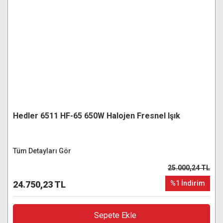
Hedler 6511 HF-65 650W Halojen Fresnel Işık
Tüm Detayları Gör
25.000,24 TL
24.750,23 TL
%1 İndirim
Sepete Ekle