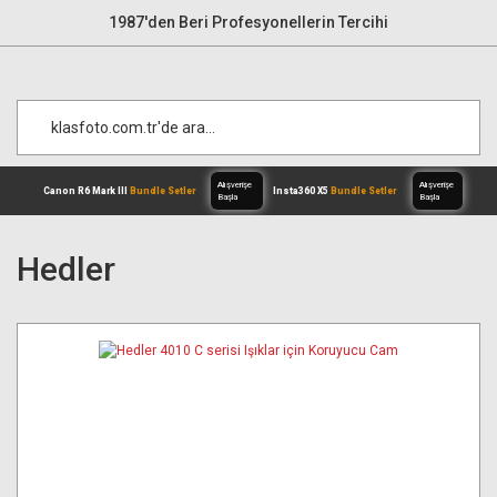
1987'den Beri Profesyonellerin Tercihi
Hedler
Alışverişe
Canon R6 Mark III
Bundle Setler
Inst
Başla