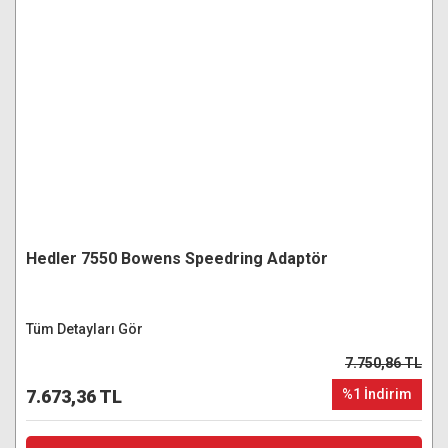
Hedler 7550 Bowens Speedring Adaptör
Tüm Detayları Gör
7.750,86 TL
7.673,36 TL
%1 İndirim