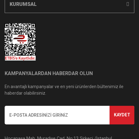
KURUMSAL
KAMPANYALARDAN HABERDAR OLUN
En avantajlı kampanyalar ve en yeni ürünlerden bültenimiz ile
haberdar olabilirsiniz.
KAYDET
Hocapaşa Mah. Muradiye Cad. No:13 Sirkeci /İstanbul