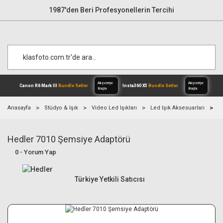
1987'den Beri Profesyonellerin Tercihi
Anasayfa
Stüdyo & Işık
Video Led Işıkları
Led Işık Aksesuarları
H
Hedler 7010 Şemsiye Adaptörü
Alışverişe
Canon R6 Mark III
Bundle Setler
Inst
Başla
0 - Yorum Yap
Türkiye Yetkili Satıcısı