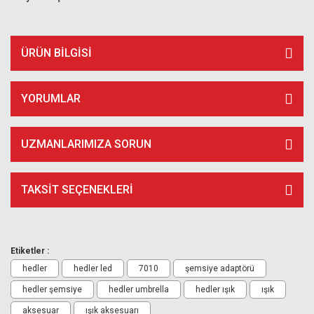
ÜRÜN BILGISI
YORUMLAR
UZMANLARIMIZA SORUN
TAKSIT SEÇENEKLERI
Etiketler :
hedler
hedler led
7010
şemsiye adaptörü
hedler şemsiye
hedler umbrella
hedler ışık
ışık
aksesuar
ışık aksesuarı