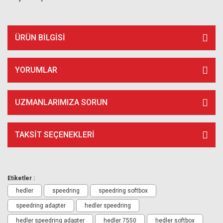
ÜRÜN BILGISI
YORUMLAR
UZMANLARIMIZA SORUN
TAKSIT SEÇENEKLERI
Etiketler :
hedler
speedring
speedring softbox
speedring adapter
hedler speedring
hedler speedring adapter
hedler 7550
hedler softbox