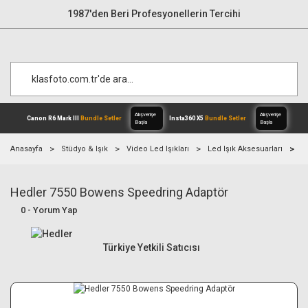
1987'den Beri Profesyonellerin Tercihi
Anasayfa
Stüdyo & Işık
Video Led Işıkları
Led Işık Aksesuarları
H
Hedler 7550 Bowens Speedring Adaptör
Alışverişe
Canon R6 Mark III
Bundle Setler
Inst
Başla
0 - Yorum Yap
Türkiye Yetkili Satıcısı