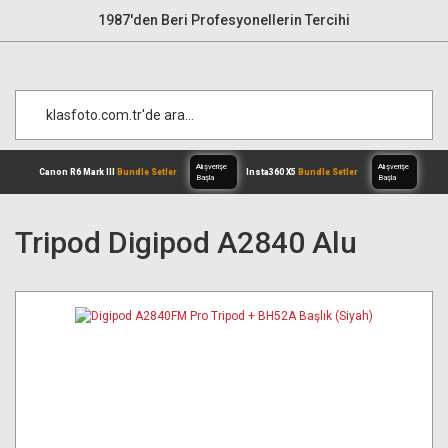
1987'den Beri Profesyonellerin Tercihi
Tripod Digipod A2840 Alu
Alışverişe
Canon R6 Mark III
Bundle Setler
Inst
Başla