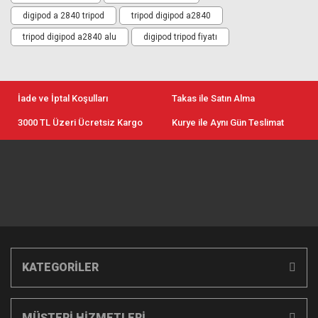
digipod a 2840 tripod
tripod digipod a2840
tripod digipod a2840 alu
digipod tripod fiyatı
İade ve İptal Koşulları
Takas ile Satın Alma
3000 TL Üzeri Ücretsiz Kargo
Kurye ile Aynı Gün Teslimat
KATEGORİLER
MÜŞTERİ HİZMETLERİ