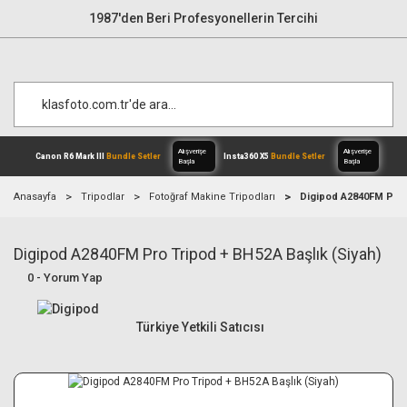
1987'den Beri Profesyonellerin Tercihi
Anasayfa
Tripodlar
Fotoğraf Makine Tripodları
Digipod A2840FM Pro T
Digipod A2840FM Pro Tripod + BH52A Başlık (Siyah)
Alışverişe
Canon R6 Mark III
Bundle Setler
Inst
Başla
0 - Yorum Yap
Türkiye Yetkili Satıcısı