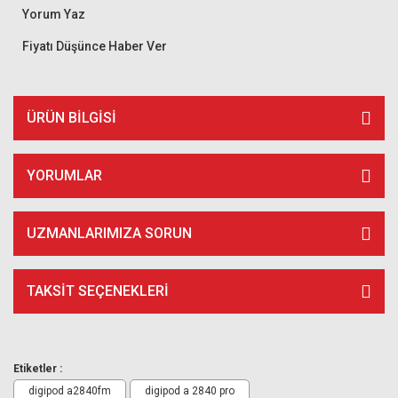
Yorum Yaz
Fiyatı Düşünce Haber Ver
ÜRÜN BILGISI
YORUMLAR
UZMANLARIMIZA SORUN
TAKSIT SEÇENEKLERI
Etiketler :
digipod a2840fm
digipod a 2840 pro