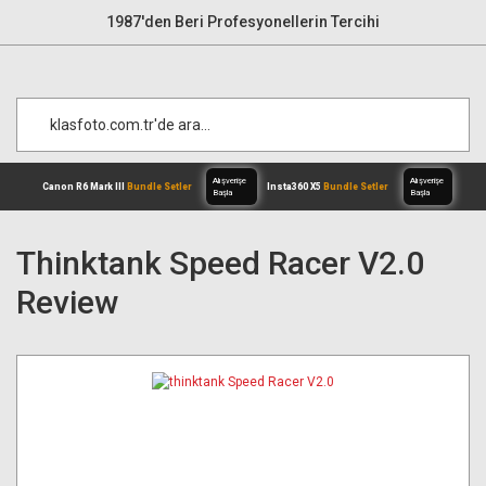
1987'den Beri Profesyonellerin Tercihi
Thinktank Speed Racer V2.0
Review
Alışverişe
Canon R6 Mark III
Bundle Setler
Inst
Başla