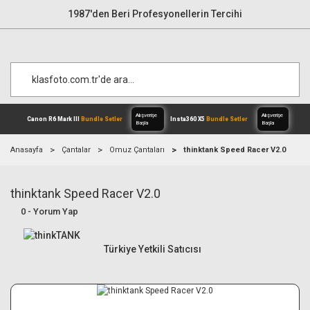
1987'den Beri Profesyonellerin Tercihi
Anasayfa
Çantalar
Omuz Çantaları
thinktank Speed Racer V2.0
thinktank Speed Racer V2.0
Alışverişe
Canon R6 Mark III
Bundle Setler
Inst
Başla
0 - Yorum Yap
Türkiye Yetkili Satıcısı