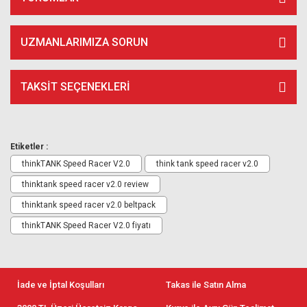
UZMANLARIMIZA SORUN
TAKSIT SEÇENEKLERI
Etiketler :
thinkTANK Speed Racer V2.0
think tank speed racer v2.0
thinktank speed racer v2.0 review
thinktank speed racer v2.0 beltpack
thinkTANK Speed Racer V2.0 fiyatı
İade ve İptal Koşulları
Takas ile Satın Alma