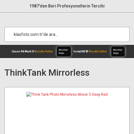
1987'den Beri Profesyonellerin Tercihi
ThinkTank Mirrorless
Alışverişe
Canon R6 Mark III
Bundle Setler
Inst
Başla