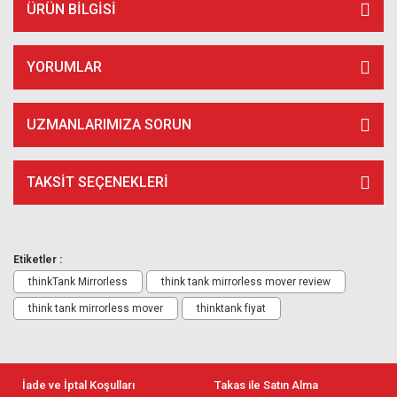
ÜRÜN BILGISI
YORUMLAR
UZMANLARIMIZA SORUN
TAKSIT SEÇENEKLERI
Etiketler :
thinkTank Mirrorless
think tank mirrorless mover review
think tank mirrorless mover
thinktank fiyat
İade ve İptal Koşulları
Takas ile Satın Alma