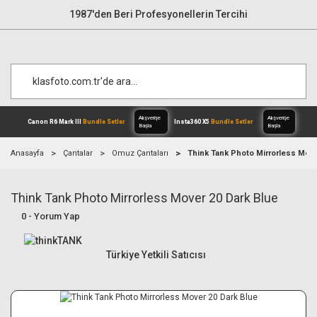
1987'den Beri Profesyonellerin Tercihi
Anasayfa
Çantalar
Omuz Çantaları
Think Tank Photo Mirrorless Move
Think Tank Photo Mirrorless Mover 20 Dark Blue
Alışverişe
Canon R6 Mark III
Bundle Setler
Inst
Başla
0 - Yorum Yap
Türkiye Yetkili Satıcısı