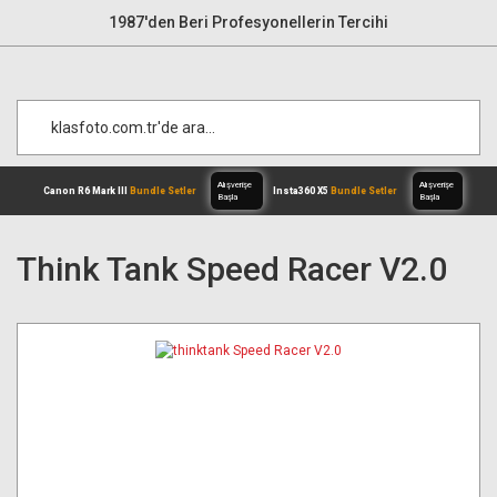
1987'den Beri Profesyonellerin Tercihi
Think Tank Speed Racer V2.0
Alışverişe
Canon R6 Mark III
Bundle Setler
Inst
Başla