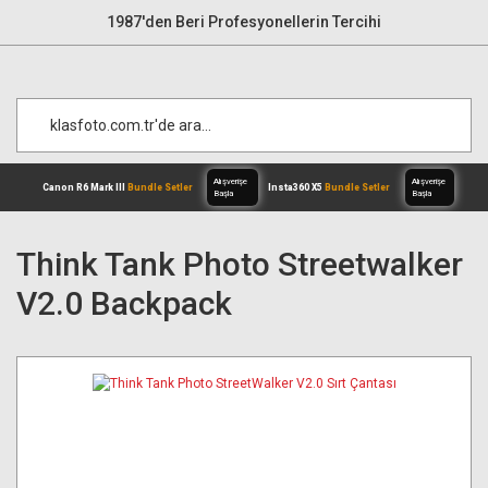
1987'den Beri Profesyonellerin Tercihi
Think Tank Photo Streetwalker
V2.0 Backpack
Alışverişe
Canon R6 Mark III
Bundle Setler
Inst
Başla