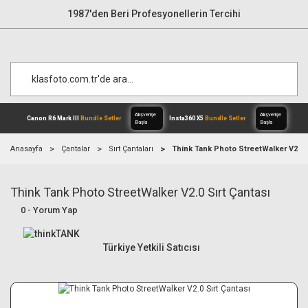
1987'den Beri Profesyonellerin Tercihi
Anasayfa
Çantalar
Sırt Çantaları
Think Tank Photo StreetWalker V2.0 S
Think Tank Photo StreetWalker V2.0 Sırt Çantası
Alışverişe
Canon R6 Mark III
Bundle Setler
Inst
Başla
0 - Yorum Yap
Türkiye Yetkili Satıcısı