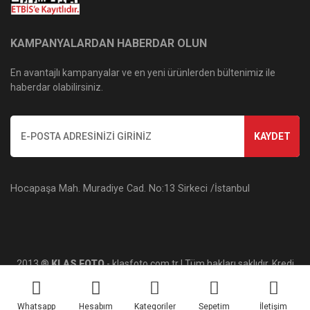
KAMPANYALARDAN HABERDAR OLUN
En avantajlı kampanyalar ve en yeni ürünlerden bültenimiz ile
haberdar olabilirsiniz.
KAYDET
Hocapaşa Mah. Muradiye Cad. No:13 Sirkeci /İstanbul
2013 ®
KLAS FOTO
- klasfoto.com.tr | Tüm hakları saklıdır. Kredi
kartı bilgileriniz 256bit SSL sertifikası ile korunmaktadır.
Whatsapp
Hesabım
Kategoriler
Sepetim
İletişim