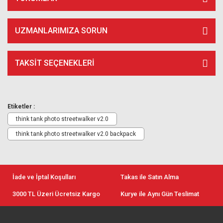
UZMANLARIMIZA SORUN
TAKSIT SEÇENEKLERI
Etiketler :
think tank photo streetwalker v2.0
think tank photo streetwalker v2.0 backpack
İade ve İptal Koşulları
Takas ile Satın Alma
3000 TL Üzeri Ücretsiz Kargo
Kurye ile Aynı Gün Teslimat