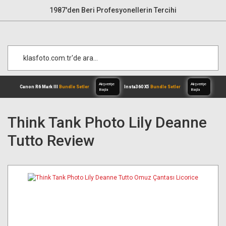
1987'den Beri Profesyonellerin Tercihi
Think Tank Photo Lily Deanne
Tutto Review
Alışverişe
Canon R6 Mark III
Bundle Setler
Inst
Başla